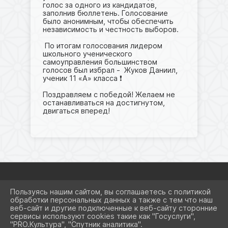
голос за одного из кандидатов,
заполнив бюллетень. Голосование
было анонимным, чтобы обеспечить
независимость и честность выборов.
По итогам голосования лидером
школьного ученического
самоуправления большинством
голосов был избрал - Жуков Даниил,
ученик 11 «А» класса ❗️
Поздравляем с победой! Желаем не
останавливаться на достигнутом,
двигаться вперед!
Пользуясь нашим сайтом, вы соглашаетесь с политикой
2026 Г. SCHOOL8KRSRM.RU
обработки персональных данных а также с тем что наш
ВХОД
веб-сайт и другие подключенные к веб-сайту сторонние
КАРТА САЙТА
сервисы используют cookies такие как "Госуслуги",
ПОЛИТИКА ОБРАБОТКИ
"PRO.Культура", "Спутник аналитика".