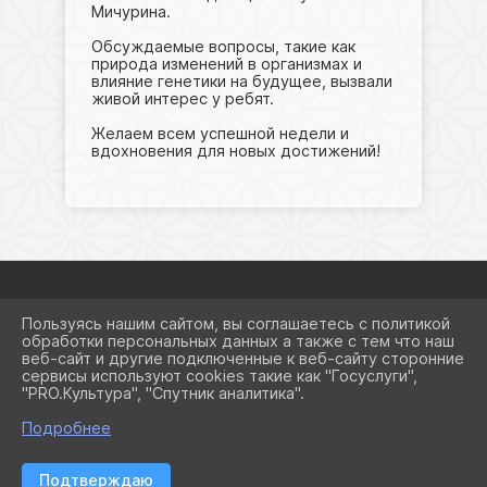
Мичурина.
Обсуждаемые вопросы, такие как
природа изменений в организмах и
влияние генетики на будущее, вызвали
живой интерес у ребят.
Желаем всем успешной недели и
вдохновения для новых достижений!
Пользуясь нашим сайтом, вы соглашаетесь с политикой
2026 Г. SCHOOL8KRSRM.RU
обработки персональных данных а также с тем что наш
ВХОД
веб-сайт и другие подключенные к веб-сайту сторонние
КАРТА САЙТА
сервисы используют cookies такие как "Госуслуги",
ПОЛИТИКА ОБРАБОТКИ
"PRO.Культура", "Спутник аналитика".
ПЕРСОНАЛЬНЫХ ДАННЫХ
Подробнее
СДЕЛАНО НА KUBCMS
РАЗРАБОТКА И ПОДДЕРЖКА
Подтверждаю