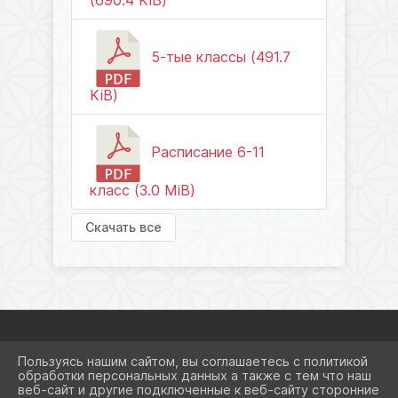
(690.4 KiB)
5-тые классы (491.7
KiB)
Расписание 6-11
класс (3.0 MiB)
Скачать все
Пользуясь нашим сайтом, вы соглашаетесь с политикой
2026 Г. SCHOOL8KRSRM.RU
обработки персональных данных а также с тем что наш
ВХОД
веб-сайт и другие подключенные к веб-сайту сторонние