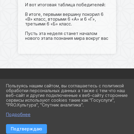
И вот итоговая таблица победителей:
В итоге, первыми вершину покорил 6
«В» класс, вторыми 6 «А» и 6 «Г»,
третьими 6 «Б» класс.
Пусть эта неделя станет началом
нового этапа познания мира вокруг вас
Пользуясь нашим сайтом, вы соглашаетесь с политикой
2026 Г. SCHOOL8KRSRM.RU
обработки персональных данных а также с тем что наш
ВХОД
веб-сайт и другие подключенные к веб-сайту сторонние
КАРТА САЙТА
сервисы используют cookies такие как "Госуслуги",
ПОЛИТИКА ОБРАБОТКИ
"PRO.Культура", "Спутник аналитика".
ПЕРСОНАЛЬНЫХ ДАННЫХ
Подробнее
СДЕЛАНО НА KUBCMS
РАЗРАБОТКА И ПОДДЕРЖКА
Подтверждаю