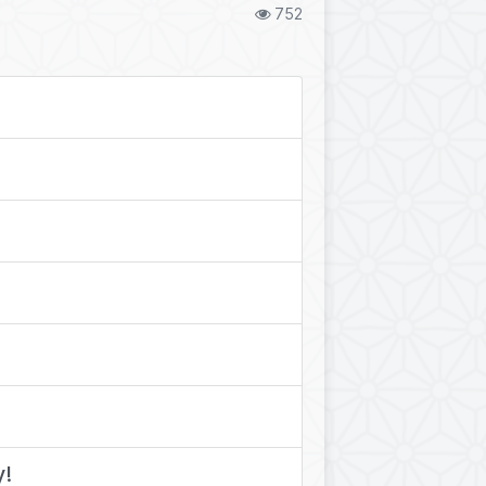
752
у!