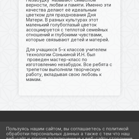
верности, любви и памяти. Именно эти
качества делают её идеальным
цветком для празднования Дня
Матери. В разных культурах этот
маленький голубоглазый цветок
ассоциируется с теплотой семейных
отношений и глубокими чувствами,
которые связывают детей и матерей.
Для учащихся 5–х классов учителем
технологии Сонькиной И.Н. был
проведен мастер-класс по
изготовлению незабудок. Все ребята с
трепетом выполняли творческую
работу, вкладывая свою любовь к
мамам.
Пользуясь нашим сайтом, вы соглашаетесь с политикой
2026 Г. SCHOOL8KRSRM.RU
обработки персональных данных а также с тем что наш
ВХОД
веб-сайт и другие подключенные к веб-сайту сторонние