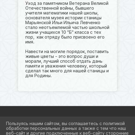
Уход за памятником Ветерана Великой
Отечественной войны, бывшего
учителя математики нашей школы,
основателя музея истории станицы
Марьянской Ильи Ильича Левченко
стало неотъемлемой частью школьной
жизни учащихся 10 "Б" класса с тех
пор, как отряду было присвоено его
имя.
Навести на могиле порядок, поставить
живые цветы - это вопрос души и
морали, лучший способ отдать дань
памяти и уважения человеку, который
сделал так много для нашей станицы и
для Родины.
Пользуясь нашим сайтом, вы соглашаетесь с политикой
2026 Г. SCHOOL8KRSRM.RU
обработки персональных данных а также с тем что наш
ВХОД
веб-сайт и другие подключенные к веб-сайту сторонние