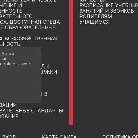
ЧЕНИЕ И
РАСПИСАНИЕ УЧЕБНЫ
ЕННОСТЬ
ЗАНЯТИЙ И ЗВОНКОВ
ВАТЕЛЬНОГО
РОДИТЕЛЯМ
СА. ДОСТУПНАЯ СРЕДА
УЧАЩИМСЯ
Е ОБРАЗОВАТЕЛЬНЫЕ
ОВО-ХОЗЯЙСТВЕННАЯ
ЬНОСТЬ
НЫЕ МЕСТА ДЛЯ
аботки
 (ПЕРЕВОДА)
угие
ЮЩИХСЯ
cookies такие
ДИИ И ИНЫЕ ВИДЫ
ИАЛЬНОЙ ПОДДЕРЖКИ
ЮЩИХСЯ
НАРОДНОЕ
ДНИЧЕСТВО
ЗАЦИЯ ПИТАНИЯ В
ВАТЕЛЬНОЙ
ЗАЦИИ
ВАТЕЛЬНЫЕ СТАНДАРТЫ
ОВАНИЯ
ВХОД
КАРТА САЙТА
ПОЛИТИКА О