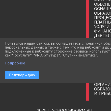
ОБЕСПЕ
ОСНАЩ
ОБРАЗО
ПРОЦЕС
ПЛАТНЫ
УСЛУГИ
ФИНАНС
ДЕЯТЕЛ
ВАКАНТ
Пользуясь нашим сайтом, вы соглашаетесь с политикой обр
ПРИЕМА
персональных данных а также с тем что наш веб-сайт и др
ОБУЧА
подключенные к веб-сайту сторонние сервисы используют 
СТИПЕН
как "Госуслуги", "PRO.Культура", "Спутник аналитика".
МАТЕР
ОБУЧА
Подробнее
МЕЖДУ
СОТРУ
Подтверждаю
ОРГАНИ
ОБРАЗО
ОРГАНИ
ОБРАЗО
И ТРЕБ
2026 Г. SCHOOL8KRSRM.RU