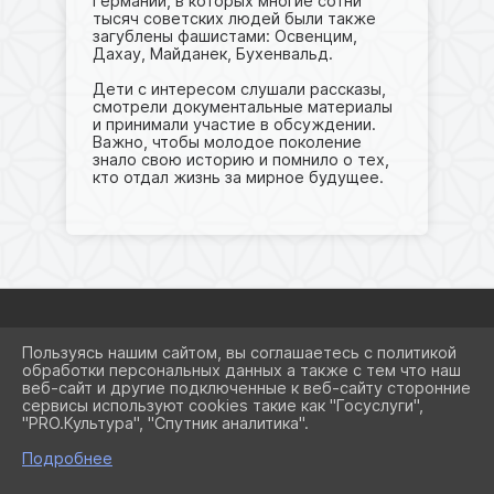
Германии, в которых многие сотни
тысяч советских людей были также
загублены фашистами: Освенцим,
Дахау, Майданек, Бухенвальд.
Дети с интересом слушали рассказы,
смотрели документальные материалы
и принимали участие в обсуждении.
Важно, чтобы молодое поколение
знало свою историю и помнило о тех,
кто отдал жизнь за мирное будущее.
Пользуясь нашим сайтом, вы соглашаетесь с политикой
2026 Г. SCHOOL8KRSRM.RU
обработки персональных данных а также с тем что наш
ВХОД
веб-сайт и другие подключенные к веб-сайту сторонние
КАРТА САЙТА
сервисы используют cookies такие как "Госуслуги",
ПОЛИТИКА ОБРАБОТКИ
"PRO.Культура", "Спутник аналитика".
ПЕРСОНАЛЬНЫХ ДАННЫХ
Подробнее
СДЕЛАНО НА KUBCMS