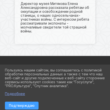
Директор музея Митякова Елена
Александровна рассказала ребятам об
оккупации и освобождении родной
станицы, о наших односельчанах-
участниках войны. С интересом ребята
рассматривали экспонаты -
молчаливые свидетели той страшной
войны.
Пользуясь нашим сайтом, вы соглашаетесь с политикой
2026 Г. SCHOOL8KRSRM.RU
обработки персональных данных а также с тем что наш
ВХОД
веб-сайт и другие подключенные к веб-сайту сторонние
КАРТА САЙТА
сервисы используют cookies такие как "Госуслуги",
ПОЛИТИКА ОБРАБОТКИ
"PRO.Культура", "Спутник аналитика".
ПЕРСОНАЛЬНЫХ ДАННЫХ
Подробнее
СДЕЛАНО НА KUBCMS
РАЗРАБОТКА И ПОДДЕРЖКА
Подтверждаю