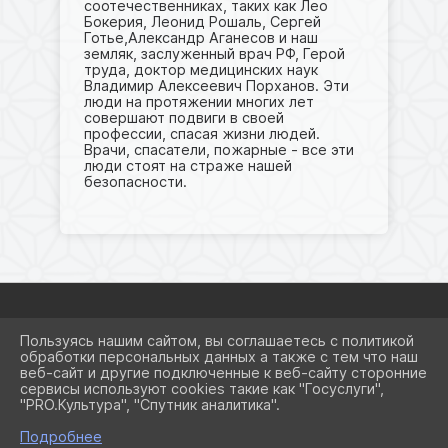
соотечественниках, таких как Лео
Бокерия, Леонид Рошаль, Сергей
Готье,Александр Аганесов и наш
земляк, заслуженный врач РФ, Герой
труда, доктор медицинских наук
Владимир Алексеевич Порханов. Эти
люди на протяжении многих лет
совершают подвиги в своей
профессии, спасая жизни людей.
Врачи, спасатели, пожарные - все эти
люди стоят на страже нашей
безопасности.
Пользуясь нашим сайтом, вы соглашаетесь с политикой
2026 Г. SCHOOL8KRSRM.RU
обработки персональных данных а также с тем что наш
ВХОД
веб-сайт и другие подключенные к веб-сайту сторонние
КАРТА САЙТА
сервисы используют cookies такие как "Госуслуги",
ПОЛИТИКА ОБРАБОТКИ
"PRO.Культура", "Спутник аналитика".
ПЕРСОНАЛЬНЫХ ДАННЫХ
Подробнее