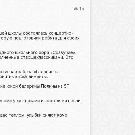
15
шей школы состоялась концертно-
торую подготовили ребята для своих
одного школьного хора «Созвучие».
полненные старшеклассниками. Это
ктивная забава «Гадание на
приятные комплименты.
ие юной балерины Полины из 5Г
!
семи участниками и зрителями песни
вас теплом, улыбки сияют ярче