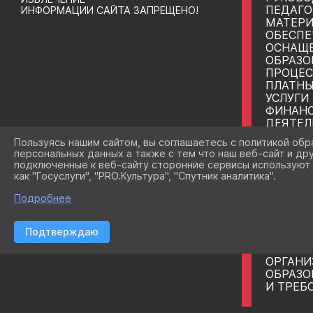
ПЕДАГО
ИНФОРМАЦИИ САЙТА ЗАПРЕЩЕНО!
МАТЕРИ
ОБЕСПЕ
ОСНАЩ
ОБРАЗО
ПРОЦЕС
ПЛАТНЫ
УСЛУГИ
ФИНАНС
ДЕЯТЕЛ
ВАКАНТ
Пользуясь нашим сайтом, вы соглашаетесь с политикой обр
ПРИЕМА
персональных данных а также с тем что наш веб-сайт и др
ОБУЧА
подключенные к веб-сайту сторонние сервисы используют 
СТИПЕН
как "Госуслуги", "PRO.Культура", "Спутник аналитика".
МАТЕР
ОБУЧА
Подробнее
МЕЖДУ
СОТРУ
Подтверждаю
ОРГАНИ
ОБРАЗО
ОРГАНИ
ОБРАЗО
И ТРЕБ