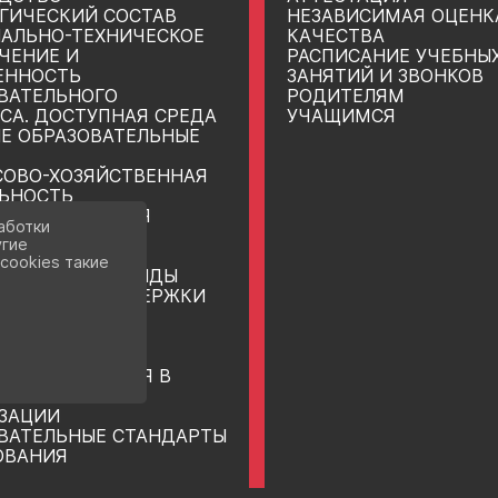
ГИЧЕСКИЙ СОСТАВ
НЕЗАВИСИМАЯ ОЦЕНК
АЛЬНО-ТЕХНИЧЕСКОЕ
КАЧЕСТВА
ЧЕНИЕ И
РАСПИСАНИЕ УЧЕБНЫ
ЕННОСТЬ
ЗАНЯТИЙ И ЗВОНКОВ
ВАТЕЛЬНОГО
РОДИТЕЛЯМ
СА. ДОСТУПНАЯ СРЕДА
УЧАЩИМСЯ
Е ОБРАЗОВАТЕЛЬНЫЕ
ОВО-ХОЗЯЙСТВЕННАЯ
ЬНОСТЬ
НЫЕ МЕСТА ДЛЯ
аботки
 (ПЕРЕВОДА)
угие
ЮЩИХСЯ
cookies такие
ДИИ И ИНЫЕ ВИДЫ
ИАЛЬНОЙ ПОДДЕРЖКИ
ЮЩИХСЯ
НАРОДНОЕ
ДНИЧЕСТВО
ЗАЦИЯ ПИТАНИЯ В
ВАТЕЛЬНОЙ
ЗАЦИИ
ВАТЕЛЬНЫЕ СТАНДАРТЫ
ОВАНИЯ