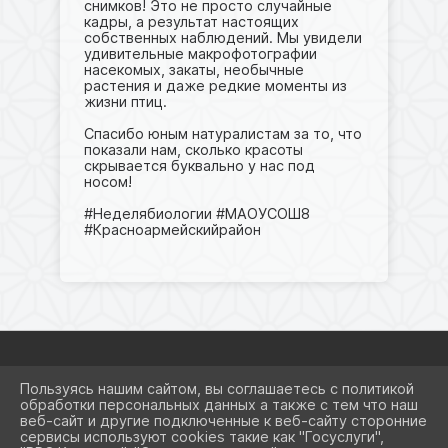
снимков! Это не просто случайные
кадры, а результат настоящих
собственных наблюдений. Мы увидели
удивительные макрофотографии
насекомых, закаты, необычные
растения и даже редкие моменты из
жизни птиц.
Спасибо юным натуралистам за то, что
показали нам, сколько красоты
скрывается буквально у нас под
носом!
#Неделябиологии #МАОУСОШ8
#Красноармейскийрайон
Пользуясь нашим сайтом, вы соглашаетесь с политикой
2026 Г. SCHOOL8KRSRM.RU
обработки персональных данных а также с тем что наш
ВХОД
веб-сайт и другие подключенные к веб-сайту сторонние
КАРТА САЙТА
сервисы используют cookies такие как "Госуслуги",