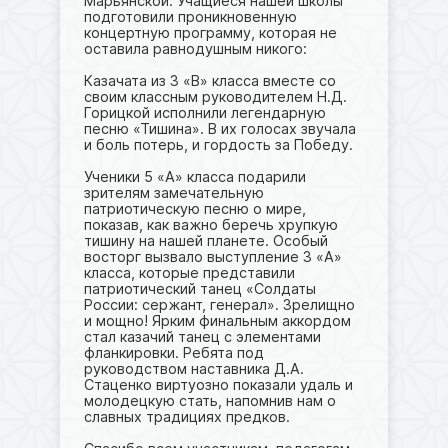
Марьянской. Учащиеся нашей школы
подготовили проникновенную
концертную программу, которая не
оставила равнодушным никого:
Казачата из 3 «В» класса вместе со
своим классным руководителем Н.Д.
Горицкой исполнили легендарную
песню «Тишина». В их голосах звучала
и боль потерь, и гордость за Победу.
Ученики 5 «А» класса подарили
зрителям замечательную
патриотическую песню о мире,
показав, как важно беречь хрупкую
тишину на нашей планете. Особый
восторг вызвало выступление 3 «А»
класса, которые представили
патриотический танец «Солдаты
России: сержант, генерал». Зрелищно
и мощно! Ярким финальным аккордом
стал казачий танец с элементами
фланкировки. Ребята под
руководством наставника Д.А.
Стаценко виртуозно показали удаль и
молодецкую стать, напомнив нам о
славных традициях предков.