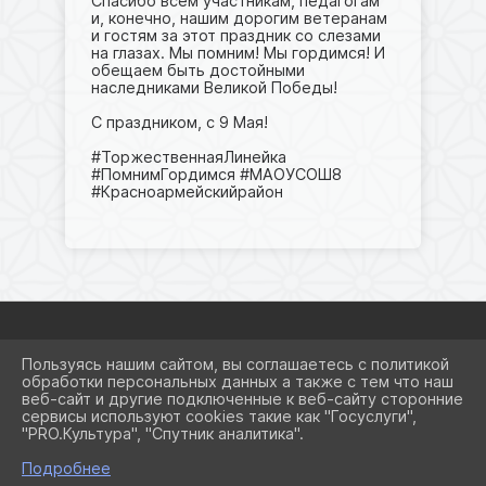
Спасибо всем участникам, педагогам
и, конечно, нашим дорогим ветеранам
и гостям за этот праздник со слезами
на глазах. Мы помним! Мы гордимся! И
обещаем быть достойными
наследниками Великой Победы!
С праздником, с 9 Мая!
#ТоржественнаяЛинейка
#ПомнимГордимся #МАОУСОШ8
#Красноармейскийрайон
Пользуясь нашим сайтом, вы соглашаетесь с политикой
2026 Г. SCHOOL8KRSRM.RU
обработки персональных данных а также с тем что наш
ВХОД
веб-сайт и другие подключенные к веб-сайту сторонние
КАРТА САЙТА
сервисы используют cookies такие как "Госуслуги",
ПОЛИТИКА ОБРАБОТКИ
"PRO.Культура", "Спутник аналитика".
ПЕРСОНАЛЬНЫХ ДАННЫХ
Подробнее