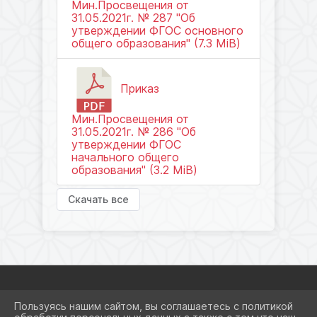
Мин.Просвещения от
31.05.2021г. № 287 "Об
утверждении ФГОС основного
общего образования" (7.3 MiB)
Приказ
Мин.Просвещения от
31.05.2021г. № 286 "Об
утверждении ФГОС
начального общего
образования" (3.2 MiB)
Скачать все
Пользуясь нашим сайтом, вы соглашаетесь с политикой
2026 Г. SCHOOL8KRSRM.RU