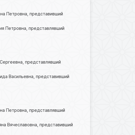
ена Петровна, представивший
рия Петровна, представлявший
а Сергеевна, представлявший
аида Васильевна, представивший
ена Петровна, представлявший
ьяна Вячеславовна, представивший