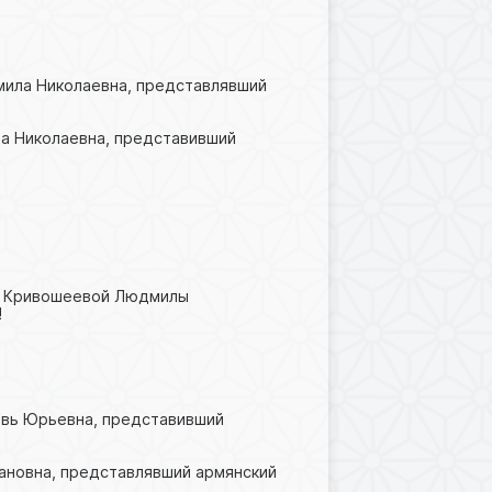
дмила Николаевна, представлявший
на Николаевна, представивший
ом Кривошеевой Людмилы
!
бовь Юрьевна, представивший
Ивановна, представлявший армянский