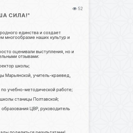
52
А СИЛА!"
родного единства и создает
м многообразие наших культур и
осто оценивали выступления, но и
ельными отзывами:
ректор школы;
цы Марьянской, учитель-краевед,
а по учебно-методической работе;
 школы станицы Полтавской;
о образования ЦВР, руководитель
 рады поделиться результатами!