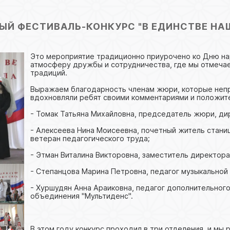
ЫЙ ФЕСТИВАЛЬ-КОНКУРС "В ЕДИНСТВЕ НАШ
Это мероприятие традиционно приурочено ко Дню на
атмосферу дружбы и сотрудничества, где мы отмечае
традиций.
Выражаем благодарность членам жюри, которые непр
вдохновляли ребят своими комментариями и положит
- Томак Татьяна Михайловна, председатель жюри, ди
- Алексеева Нина Моисеевна, почетный житель стани
ветеран педагогического труда;
- Этман Виталина Викторовна, заместитель директор
- Степанцова Марина Петровна, педагог музыкальной
- Хуршудян Анна Араиковна, педагог дополнительног
объединения "Мультиденс".
В этом году конкурс проходил в три отделения, и мы