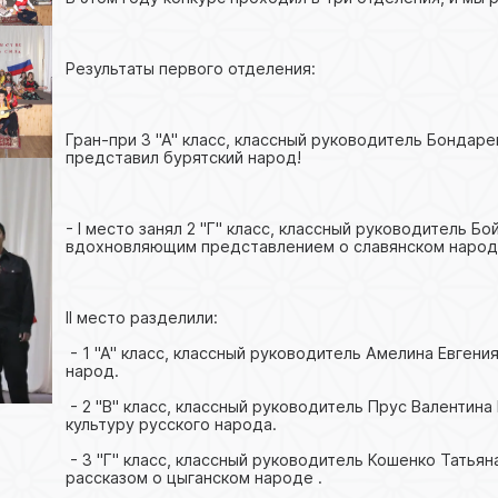
Результаты первого отделения:
Гран-при 3 "А" класс, классный руководитель Бондар
представил бурятский народ!
- I место занял 2 "Г" класс, классный руководитель Б
вдохновляющим представлением о славянском народе
II место разделили:
- 1 "А" класс, классный руководитель Амелина Евгени
народ.
- 2 "В" класс, классный руководитель Прус Валенти
культуру русского народа.
- 3 "Г" класс, классный руководитель Кошенко Татьян
рассказом о цыганском народе .