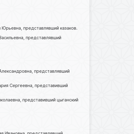
ья Юрьевна, представлявший казаков.
 Васильевна, представлявший
а Александровна, представлявший
Мария Сергеевна, представивший
Николаевна, представивший цыганский
сия Ивановна, представлявший